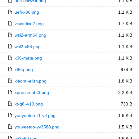
uefi-riscv64.png
1.1 KiB
uefi-x86.png
1.1 KiB
visionfive2.png
1.7 KiB
wsl2-arm64.png
1.1 KiB
wsl2-x86.png
1.1 KiB
x96-mate.png
1.1 KiB
x96q.png
974 B
xiaomi-elish.png
1.8 KiB
xpressreal-t3.png
2.2 KiB
xt-q8l-v10.png
730 B
youyeetoo-r1-v3.png
1.8 KiB
youyeetoo-yy3588.png
1.5 KiB
yy3568.png
1.8 KiB