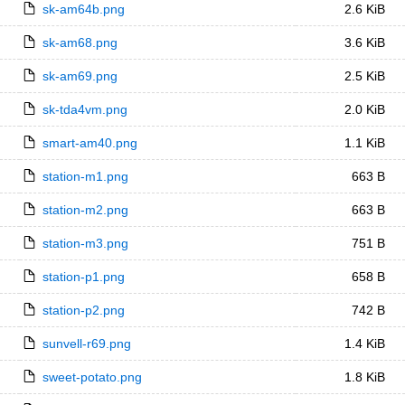
sk-am64b.png
2.6 KiB
sk-am68.png
3.6 KiB
sk-am69.png
2.5 KiB
sk-tda4vm.png
2.0 KiB
smart-am40.png
1.1 KiB
station-m1.png
663 B
station-m2.png
663 B
station-m3.png
751 B
station-p1.png
658 B
station-p2.png
742 B
sunvell-r69.png
1.4 KiB
sweet-potato.png
1.8 KiB