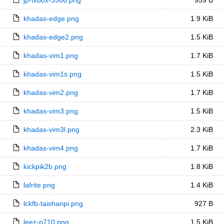
jp-tvbox-3566.png
959 B
khadas-edge.png
1.9 KiB
khadas-edge2.png
1.5 KiB
khadas-vim1.png
1.7 KiB
khadas-vim1s.png
1.5 KiB
khadas-vim2.png
1.7 KiB
khadas-vim3.png
1.5 KiB
khadas-vim3l.png
2.3 KiB
khadas-vim4.png
1.7 KiB
kickpik2b.png
1.8 KiB
lafrite.png
1.4 KiB
lckfb-taishanpi.png
927 B
leez-p710.png
1.5 KiB