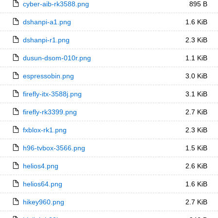
cyber-aib-rk3588.png
895 B
dshanpi-a1.png
1.6 KiB
dshanpi-r1.png
2.3 KiB
dusun-dsom-010r.png
1.1 KiB
espressobin.png
3.0 KiB
firefly-itx-3588j.png
3.1 KiB
firefly-rk3399.png
2.7 KiB
fxblox-rk1.png
2.3 KiB
h96-tvbox-3566.png
1.5 KiB
helios4.png
2.6 KiB
helios64.png
1.6 KiB
hikey960.png
2.7 KiB