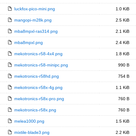
luckfox-pico-mini.png
1.0 KiB
mangopi-m28k.png
2.5 KiB
mba8mpxl-ras314.png
2.1 KiB
mba8mpxl.png
2.4 KiB
mekotronics-r58-4x4.png
1.8 KiB
mekotronics-r58-minipc.png
990 B
mekotronics-r58hd.png
754 B
mekotronics-r58x-4g.png
1.1 KiB
mekotronics-r58x-pro.png
760 B
mekotronics-r58x.png
760 B
melea1000.png
1.5 KiB
mixtile-blade3.png
2.2 KiB