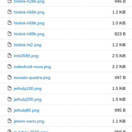
hinlink-h28k.png
946 B
hinlink-h66k.png
1.2 KiB
hinlink-h68k.png
1.0 KiB
hinlink-h88k.png
823 B
hinlink-ht2.png
1.2 KiB
imb3588.png
2.5 KiB
indiedroid-nova.png
2.2 KiB
inovato-quadra.png
497 B
jethubj100.png
1.5 KiB
jethubj200.png
1.5 KiB
jethubj80.png
995 B
jetson-nano.png
1.1 KiB