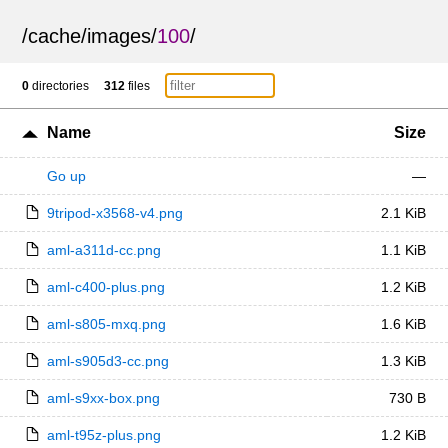
/
cache
/
images
/
100
/
0
directories
312
files
Name
Size
Go up
—
9tripod-x3568-v4.png
2.1 KiB
aml-a311d-cc.png
1.1 KiB
aml-c400-plus.png
1.2 KiB
aml-s805-mxq.png
1.6 KiB
aml-s905d3-cc.png
1.3 KiB
aml-s9xx-box.png
730 B
aml-t95z-plus.png
1.2 KiB