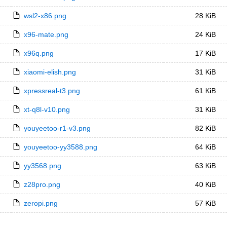
wsl2-x86.png
28 KiB
x96-mate.png
24 KiB
x96q.png
17 KiB
xiaomi-elish.png
31 KiB
xpressreal-t3.png
61 KiB
xt-q8l-v10.png
31 KiB
youyeetoo-r1-v3.png
82 KiB
youyeetoo-yy3588.png
64 KiB
yy3568.png
63 KiB
z28pro.png
40 KiB
zeropi.png
57 KiB