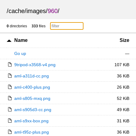
/
cache
/
images
/
960
/
0
directories
333
files
Name
Size
Go up
—
9tripod-x3568-v4.png
107 KiB
aml-a311d-cc.png
36 KiB
aml-c400-plus.png
26 KiB
aml-s805-mxq.png
52 KiB
aml-s905d3-cc.png
49 KiB
aml-s9xx-box.png
31 KiB
aml-t95z-plus.png
36 KiB